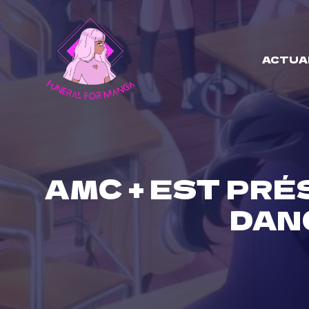
Skip
to
content
ACTUA
AMC + EST PR
DAN