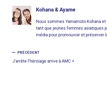
Kohana & Ayame
Nous sommes Yamamoto Kohana et Sat
tant que jeunes femmes asiatiques p
média pour promouvoir et préserver la 
NAVIGATION
PRÉCÉDENT
J'arrête l'héroïage arrive à AMC +
DE
L’ARTICLE