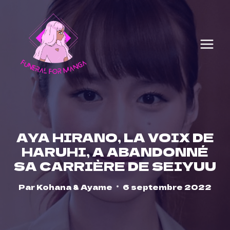
Skip
to
content
AYA HIRANO, LA VOIX DE
HARUHI, A ABANDONNÉ
SA CARRIÈRE DE SEIYUU
Par
Kohana & Ayame
6 septembre 2022