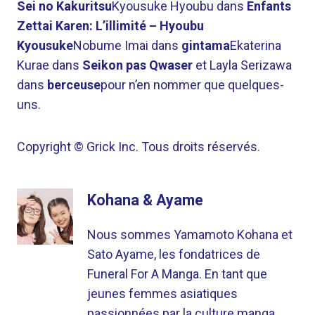
Sei no Kakuritsu
Kyousuke Hyoubu dans
Enfants
Zettai Karen: L’illimité – Hyoubu
Kyousuke
Nobume Imai dans
gintama
Ekaterina
Kurae dans
Seikon pas Qwaser
et Layla Serizawa
dans
berceuse
pour n’en nommer que quelques-
uns.
Copyright © Grick Inc. Tous droits réservés.
Kohana & Ayame
Nous sommes Yamamoto Kohana et
Sato Ayame, les fondatrices de
Funeral For A Manga. En tant que
jeunes femmes asiatiques
passionnées par la culture manga,