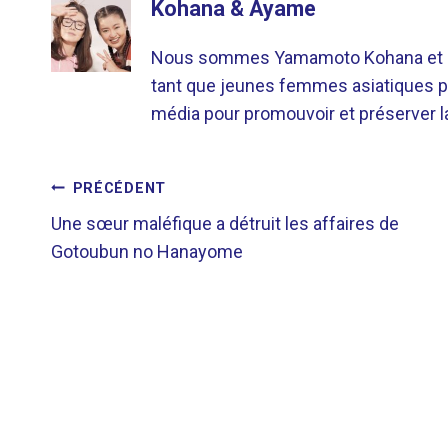
Kohana & Ayame
Nous sommes Yamamoto Kohana et Sat
tant que jeunes femmes asiatiques p
média pour promouvoir et préserver la 
NAVIGATION
PRÉCÉDENT
Une sœur maléfique a détruit les affaires de
DE
Gotoubun no Hanayome
L’ARTICLE