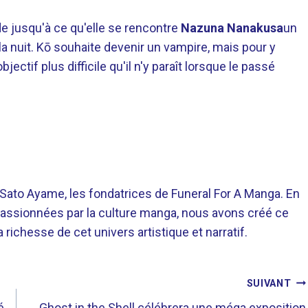
e jusqu'à ce qu'elle se rencontre
Nazuna Nanakusa
un
e la nuit. Kō souhaite devenir un vampire, mais pour y
ectif plus difficile qu'il n'y paraît lorsque le passé
o Ayame, les fondatrices de Funeral For A Manga. En
assionnées par la culture manga, nous avons créé ce
richesse de cet univers artistique et narratif.
SUIVANT
é
Ghost in the Shell célébrera une méga exposition