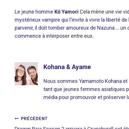
Le jeune homme
Kō Yamori
Cela mène une vie vid
mystérieux vampire qui l'invite à vivre la liberté d
parvenir, il doit tomber amoureux de Nazuna … un obj
commence à interposer entre eux.
Kohana & Ayame
Nous sommes Yamamoto Kohana et Sat
tant que jeunes femmes asiatiques p
média pour promouvoir et préserver la 
NAVIGATION
PRÉCÉDENT
Dragon Raja Season 2 arrivera à Crunchyroll cet ét