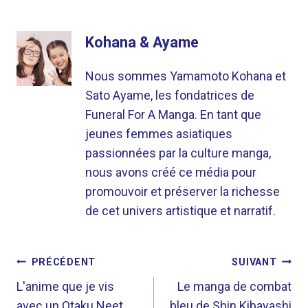
Kohana & Ayame
Nous sommes Yamamoto Kohana et
Sato Ayame, les fondatrices de
Funeral For A Manga. En tant que
jeunes femmes asiatiques
passionnées par la culture manga,
nous avons créé ce média pour
promouvoir et préserver la richesse
de cet univers artistique et narratif.
NAVIGATION
PRÉCÉDENT
SUIVANT
DE
L'anime que je vis
Le manga de combat
avec un Otaku Neet
bleu de Shin Kibayashi