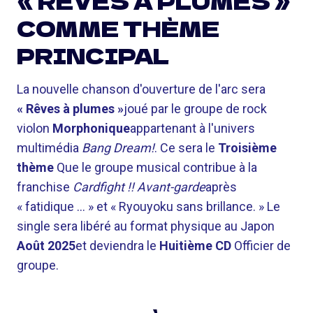
« RÊVES À PLUMES »
COMME THÈME
PRINCIPAL
La nouvelle chanson d'ouverture de l'arc sera
« Rêves à plumes »
joué par le groupe de rock
violon
Morphonique
appartenant à l'univers
multimédia
Bang Dream!
. Ce sera le
Troisième
thème
Que le groupe musical contribue à la
franchise
Cardfight !! Avant-garde
après
« fatidique … » et « Ryouyoku sans brillance. » Le
single sera libéré au format physique au Japon
Août 2025
et deviendra le
Huitième CD
Officier de
groupe.