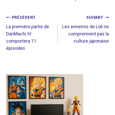
NAVIGATION
PRÉCÉDENT
SUIVANT
DE
La première partie de
Les ennemis de Loli ne
DanMachi IV
comprennent pas la
L’ARTICLE
comportera 11
culture japonaise
épisodes