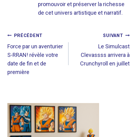
promouvoir et préserver la richesse
de cet univers artistique et narratif.
NAVIGATION
PRÉCÉDENT
SUIVANT
DE
Force par un aventurier
Le Simulcast
S-RRAN! révèle votre
Clevassss arrivera à
L’ARTICLE
date de fin et de
Crunchyroll en juillet
première