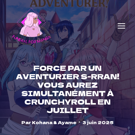
Skip
to
content
FORCE PAR UN
AVENTURIER S-RRAN!
VOUS AUREZ
SIMULTANÉMENT À
CRUNCHYROLL EN
JUILLET
Par
Kohana & Ayame
3 juin 2025