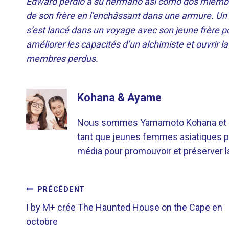
Edward perdió a su hermano así como dos miembros
de son frère en l’enchâssant dans une armure. Un 
s’est lancé dans un voyage avec son jeune frère po
améliorer les capacités d’un alchimiste et ouvrir la
membres perdus.
Kohana & Ayame
Nous sommes Yamamoto Kohana et Sat
tant que jeunes femmes asiatiques p
média pour promouvoir et préserver la 
NAVIGATION
PRÉCÉDENT
I by M+ crée The Haunted House on the Cape en
DE
octobre