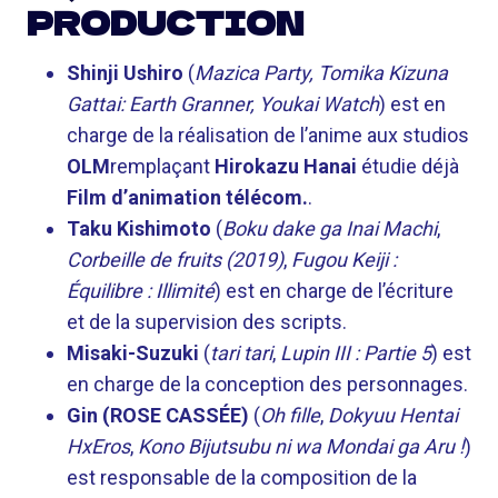
PRODUCTION
Shinji Ushiro
(
Mazica Party, Tomika Kizuna
Gattai: Earth Granner, Youkai Watch
) est en
charge de la réalisation de l’anime aux studios
OLM
remplaçant
Hirokazu Hanai
étudie déjà
Film d’animation télécom.
.
Taku Kishimoto
(
Boku dake ga Inai Machi
,
Corbeille de fruits (2019)
,
Fugou Keiji :
Équilibre : Illimité
) est en charge de l’écriture
et de la supervision des scripts.
Misaki-Suzuki
(
tari tari
,
Lupin III : Partie 5
) est
en charge de la conception des personnages.
Gin (ROSE CASSÉE)
(
Oh fille
,
Dokyuu Hentai
HxEros
,
Kono Bijutsubu ni wa Mondai ga Aru !
)
est responsable de la composition de la