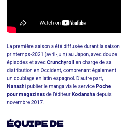
La première saison a été diffusée durant la saison
printemps-2021 (avril-juin) au Japon, avec douze
épisodes et avec
Crunchyroll
en charge de sa
distribution en Occident, comprenant également
un doublage en latin espagnol. D’autre part,
Nanashi
publier le manga via le service
Poche
pour magazines
de l’éditeur
Kodansha
depuis
novembre 2017.
ÉQUIPE DE