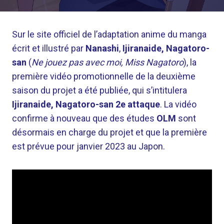
Sur le site officiel de l’adaptation anime du manga
écrit et illustré par
Nanashi
,
Ijiranaide, Nagatoro-
san
(
Ne jouez pas avec moi, Miss Nagatoro
), la
première vidéo promotionnelle de la deuxième
saison du projet a été publiée, qui s’intitulera
Ijiranaide, Nagatoro-san 2e attaque
. La vidéo
confirme à nouveau que des études
OLM
sont
désormais en charge du projet et que la première
est prévue pour janvier 2023 au Japon.