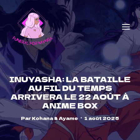
Skip
to
content
INUYASHA: LA BATAILLE
AU FIL DU TEMPS
ARRIVERA LE 22 AOÛT À
ANIME BOX
Par
Kohana & Ayame
1 août 2025