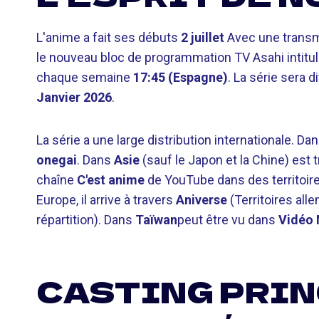
L'anime a fait ses débuts
2 juillet
Avec une transm
le nouveau bloc de programmation TV Asahi intitu
chaque semaine
17:45 (Espagne)
. La série sera 
Janvier 2026
.
La série a une large distribution internationale. Da
onegai
. Dans
Asie
(sauf le Japon et la Chine) est
chaîne
C'est anime
de YouTube dans des territoir
Europe, il arrive à travers
Aniverse
(Territoires all
répartition). Dans
Taïwan
peut être vu dans
Vidéo 
CASTING PRIN