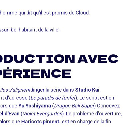
homme qui dit qu'il est promis de Cloud.
mo
un bel habitant de la ville.
ODUCTION AVEC
PÉRIENCE
iles s'alignent
diriger la série dans
Studio Kai
.
nt d'adresse (
Le paradis de l'enfer
). Le script est en
alors que
Yū Yoshiyama
(
Dragon Ball Super
) Concevez
l d'Evan
(
Violet Evergarden
). Le problème d'ouverture,
alors que
Haricots piment.
est en charge de la fin