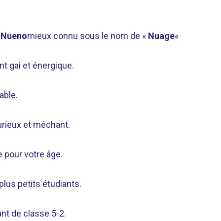
 Nueno
mieux connu sous le nom de «
Nuage
«
nt gai et énergique.
able.
urieux et méchant.
 pour votre âge.
plus petits étudiants.
nt de classe 5-2.