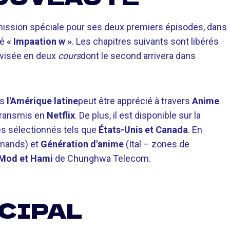
ission spéciale pour ses deux premiers épisodes, dans
lé
« Impaation w »
. Les chapitres suivants sont libérés
divisée en deux
cours
dont le second arrivera dans
ns
l'Amérique latine
peut être apprécié à travers
Anime
 transmis en
Netflix
. De plus, il est disponible sur la
es sélectionnés tels que
États-Unis et Canada
. En
emands) et
Génération d'anime
(Ital – zones de
Mod et Hami
de Chunghwa Telecom.
CIPAL