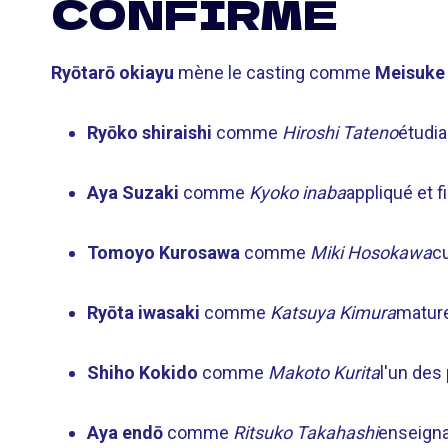
CONFIRMÉ
Ryōtarō okiayu
mène le casting comme
Meisuke
Ryōko shiraishi
comme
Hiroshi Tateno
étudia
Aya Suzaki
comme
Kyoko inaba
appliqué et fi
Tomoyo Kurosawa
comme
Miki Hosokawa
c
Ryōta iwasaki
comme
Katsuya Kimura
mature
Shiho Kokido
comme
Makoto Kurita
l'un des 
Aya endō
comme
Ritsuko Takahashi
enseigna