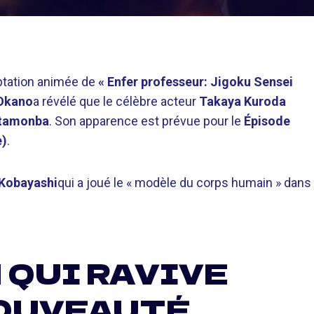
aptation animée de
« Enfer professeur: Jigoku Sensei
Okano
a révélé que le célèbre acteur
Takaya Kuroda
tamonba
. Son apparence est prévue pour le
Épisode
e)
.
Kobayashi
qui a joué le « modèle du corps humain » dans
 QUI RAVIVE
NOUVEAUTÉ