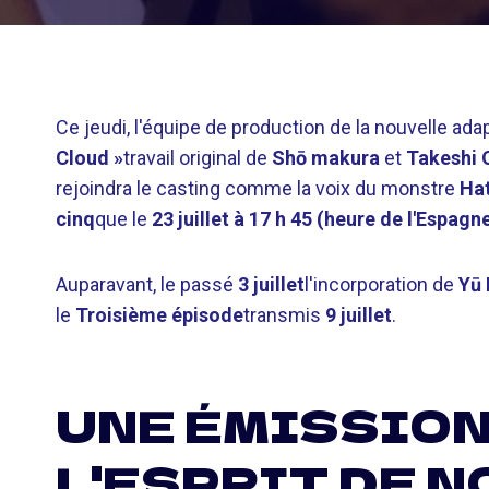
Ce jeudi, l'équipe de production de la nouvelle ad
Cloud »
travail original de
Shō makura
et
Takeshi 
rejoindra le casting comme la voix du monstre
Ha
cinq
que le
23 juillet à 17 h 45 (heure de l'Espagn
Auparavant, le passé
3 juillet
l'incorporation de
Yū 
le
Troisième épisode
transmis
9 juillet
.
UNE ÉMISSION
L'ESPRIT DE 