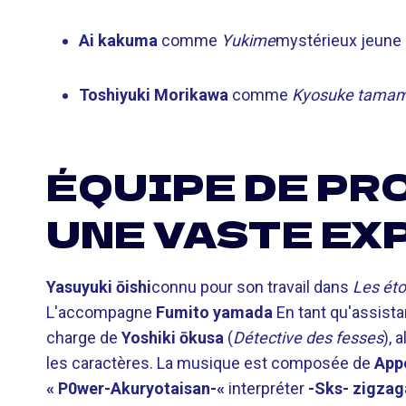
Ai kakuma
comme
Yukime
mystérieux jeune 
Toshiyuki Morikawa
comme
Kyosuke tama
ÉQUIPE DE PR
UNE VASTE EX
Yasuyuki ōishi
connu pour son travail dans
Les éto
L'accompagne
Fumito yamada
En tant qu'assista
charge de
Yoshiki ōkusa
(
Détective des fesses
), 
les caractères. La musique est composée de
Appe
« P0wer-Akuryotaisan-«
interpréter
-Sks- zigzag