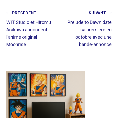
NAVIGATION
PRÉCÉDENT
SUIVANT
DE
WIT Studio et Hiromu
Prelude to Dawn date
Arakawa annoncent
sa première en
L’ARTICLE
l’anime original
octobre avec une
Moonrise
bande-annonce