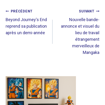
NAVIGATION
PRÉCÉDENT
SUIVANT
DE
Beyond Journey's End
Nouvelle bande-
reprend sa publication
annonce et visuel du
L’ARTICLE
après un demi-année
lieu de travail
étrangement
merveilleux de
Mangaka