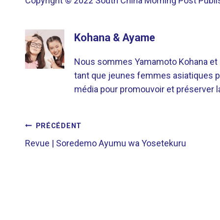
Copyright © 2022 South China Morning Post Publis
Kohana & Ayame
Nous sommes Yamamoto Kohana et Sat
tant que jeunes femmes asiatiques p
média pour promouvoir et préserver la 
NAVIGATION
PRÉCÉDENT
Revue | Soredemo Ayumu wa Yosetekuru
DE
L’ARTICLE