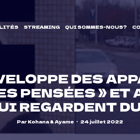
LITÉS
STREAMING
QUI SOMMES-NOUS?
C
VELOPPE DES AP
LES PENSÉES » ET
UI REGARDENT D
Par
Kohana & Ayame
24 juillet 2022