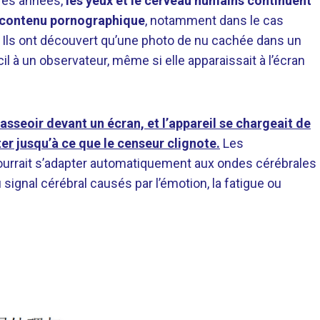
ères années,
les yeux et le cerveau humains continuent
e contenu pornographique
, notamment dans le cas
 Ils ont découvert qu’une photo de nu cachée dans un
il à un observateur, même si elle apparaissait à l’écran
s’asseoir devant un écran, et l’appareil se chargeait de
er jusqu’à ce que le censeur clignote.
Les
pourrait s’adapter automatiquement aux ondes cérébrales
u signal cérébral causés par l’émotion, la fatigue ou