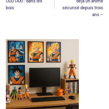
ODDTAXI : dans les
déjà un anime
L’ARTICLE
bois
sécurisé depuis trois
ans –