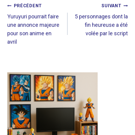
NAVIGATION
PRÉCÉDENT
SUIVANT
DE
Yuruyuri pourrait faire
5 personnages dont la
une annonce majeure
fin heureuse a été
L’ARTICLE
pour son anime en
volée par le script
avril