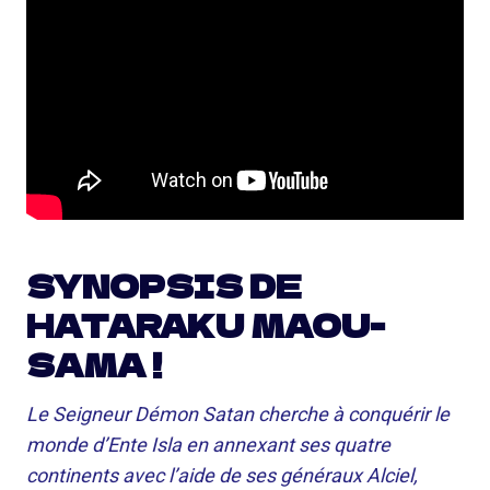
SYNOPSIS DE
HATARAKU MAOU-
SAMA !
Le Seigneur Démon Satan cherche à conquérir le
monde d’Ente Isla en annexant ses quatre
continents avec l’aide de ses généraux Alciel,