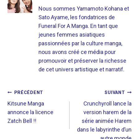
Nous sommes Yamamoto Kohana et
Sato Ayame, les fondatrices de
Funeral For A Manga. En tant que
jeunes femmes asiatiques
passionnées par la culture manga,
nous avons créé ce média pour
promouvoir et préserver la richesse
de cet univers artistique et narratif.
NAVIGATION
PRÉCÉDENT
SUIVANT
DE
Kitsune Manga
Crunchyroll lance la
annonce la licence
version harem de la
L’ARTICLE
Zatch Bell !!
série animée Harem
dans le labyrinthe d’un
autre monde