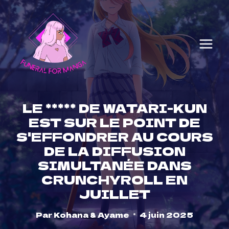
Skip
to
content
LE ***** DE WATARI-KUN
EST SUR LE POINT DE
S'EFFONDRER AU COURS
DE LA DIFFUSION
SIMULTANÉE DANS
CRUNCHYROLL EN
JUILLET
Par
Kohana & Ayame
4 juin 2025