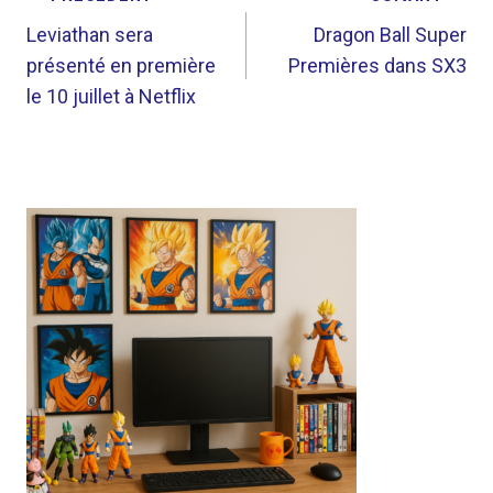
DE
Leviathan sera
Dragon Ball Super
présenté en première
Premières dans SX3
L’ARTICLE
le 10 juillet à Netflix