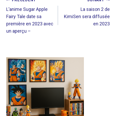
NAVIGATION
PRÉCÉDENT
SUIVANT
DE
L’anime Sugar Apple
La saison 2 de
Fairy Tale date sa
KimiSen sera diffusée
L’ARTICLE
première en 2023 avec
en 2023
un aperçu –