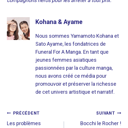
compagnons héros pour les arrêter à tout prix.
Kohana & Ayame
Nous sommes Yamamoto Kohana et
Sato Ayame, les fondatrices de
Funeral For A Manga. En tant que
jeunes femmes asiatiques
passionnées par la culture manga,
nous avons créé ce média pour
promouvoir et préserver la richesse
de cet univers artistique et narratif.
NAVIGATION
PRÉCÉDENT
SUIVANT
DE
Les problèmes
Bocchi le Rocher !