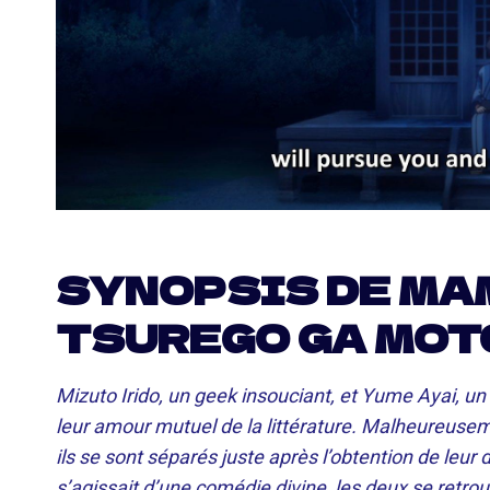
SYNOPSIS DE MA
TSUREGO GA MOT
Mizuto Irido, un geek insouciant, et Yume Ayai, un 
leur amour mutuel de la littérature. Malheureuse
ils se sont séparés juste après l’obtention de leu
s’agissait d’une comédie divine, les deux se retro