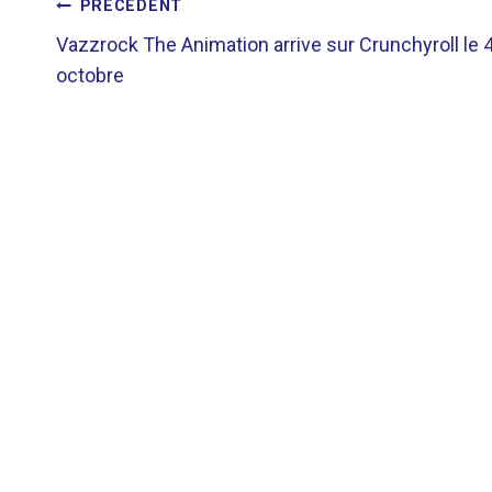
NAVIGATION
PRÉCÉDENT
Vazzrock The Animation arrive sur Crunchyroll le 
DE
octobre
L’ARTICLE