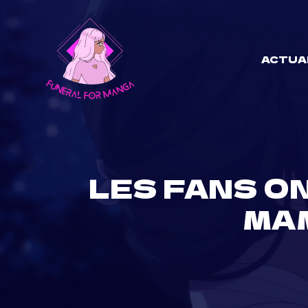
Skip
to
content
ACTUA
LES FANS ON
MA