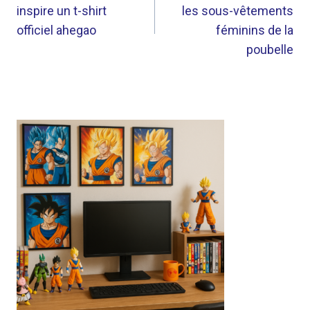
inspire un t-shirt
les sous-vêtements
L’ARTICLE
officiel ahegao
féminins de la
poubelle