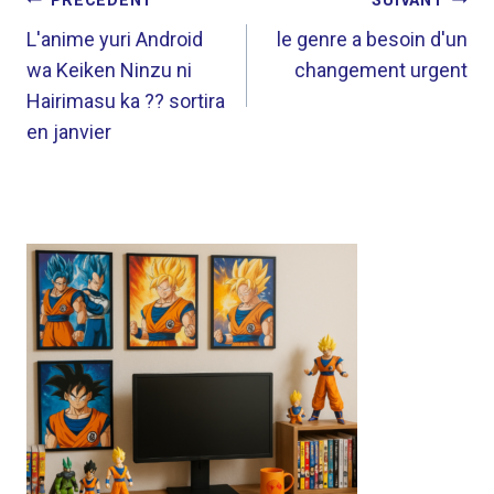
NAVIGATION
PRÉCÉDENT
SUIVANT
DE
L'anime yuri Android
le genre a besoin d'un
wa Keiken Ninzu ni
changement urgent
L’ARTICLE
Hairimasu ka ?? sortira
en janvier