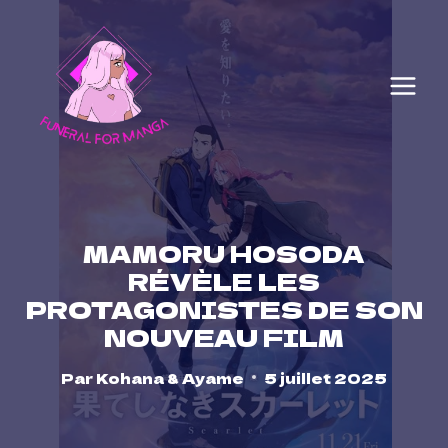
Skip
to
content
MAMORU HOSODA
RÉVÈLE LES
PROTAGONISTES DE SON
NOUVEAU FILM
Par
Kohana & Ayame
5 juillet 2025