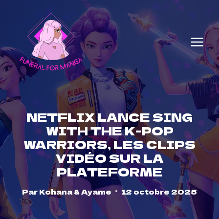
Skip
to
content
NETFLIX LANCE SING
WITH THE K-POP
WARRIORS, LES CLIPS
VIDÉO SUR LA
PLATEFORME
Par
Kohana & Ayame
12 octobre 2025