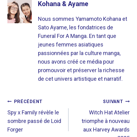
Kohana & Ayame
Nous sommes Yamamoto Kohana et
Sato Ayame, les fondatrices de
Funeral For A Manga. En tant que
jeunes femmes asiatiques
passionnées par la culture manga,
nous avons créé ce média pour
promouvoir et préserver la richesse
de cet univers artistique et narratif.
NAVIGATION
PRÉCÉDENT
SUIVANT
DE
Spy x Family révèle le
Witch Hat Atelier
sombre passé de Loid
triomphe à nouveau
L’ARTICLE
Forger
aux Harvey Awards