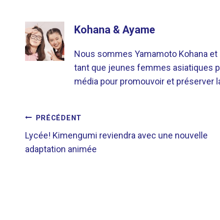
Kohana & Ayame
Nous sommes Yamamoto Kohana et Sat
tant que jeunes femmes asiatiques p
média pour promouvoir et préserver la 
NAVIGATION
PRÉCÉDENT
Lycée! Kimengumi reviendra avec une nouvelle
DE
adaptation animée
L’ARTICLE