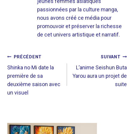
jeunes femmes asiatiques
passionnées par la culture manga,
nous avons créé ce média pour
promouvoir et préserver la richesse
de cet univers artistique et narratif.
NAVIGATION
PRÉCÉDENT
SUIVANT
DE
Shinka no Mi date la
L’anime Seishun Buta
première de sa
Yarou aura un projet de
L’ARTICLE
deuxième saison avec
suite
un visuel