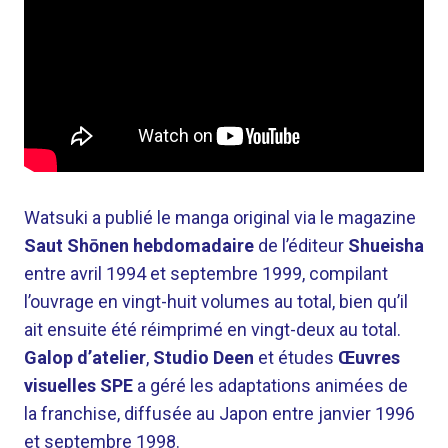
Watsuki a publié le manga original via le magazine
Saut Shōnen hebdomadaire
de l’éditeur
Shueisha
entre avril 1994 et septembre 1999, compilant
l’ouvrage en vingt-huit volumes au total, bien qu’il
ait ensuite été réimprimé en vingt-deux au total.
Galop d’atelier
,
Studio Deen
et études
Œuvres
visuelles SPE
a géré les adaptations animées de
la franchise, diffusée au Japon entre janvier 1996
et septembre 1998.