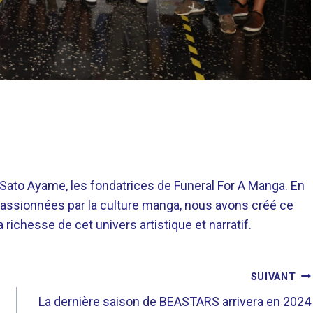
o Ayame, les fondatrices de Funeral For A Manga. En
assionnées par la culture manga, nous avons créé ce
richesse de cet univers artistique et narratif.
SUIVANT
La dernière saison de BEASTARS arrivera en 2024