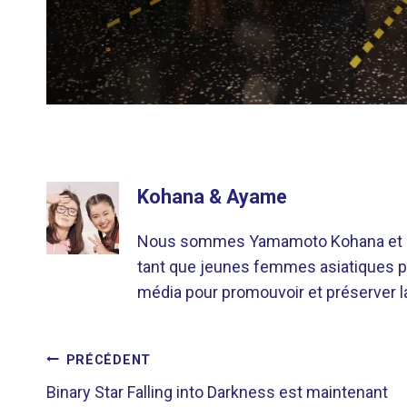
Kohana & Ayame
Nous sommes Yamamoto Kohana et Sat
tant que jeunes femmes asiatiques p
média pour promouvoir et préserver la 
NAVIGATION
PRÉCÉDENT
Binary Star Falling into Darkness est maintenant