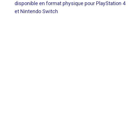
DE
disponible en format physique pour PlayStation 4
et Nintendo Switch
L’ARTICLE