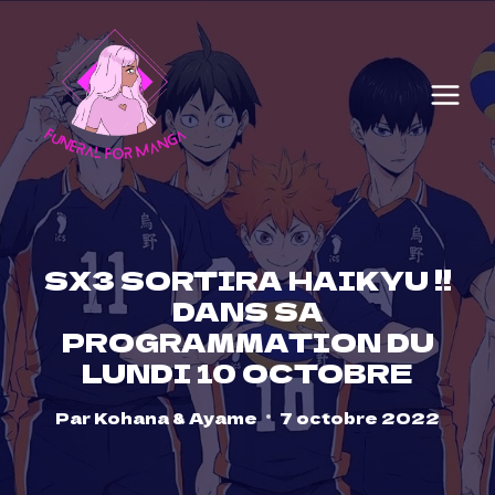
Skip
to
content
SX3 SORTIRA HAIKYU !!
DANS SA
PROGRAMMATION DU
LUNDI 10 OCTOBRE
Par
Kohana & Ayame
7 octobre 2022