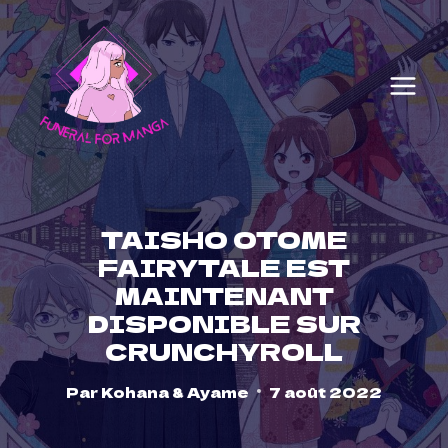
Skip
to
content
TAISHO OTOME
FAIRYTALE EST
MAINTENANT
DISPONIBLE SUR
CRUNCHYROLL
Par
Kohana & Ayame
7 août 2022