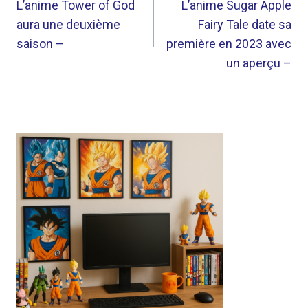
DE
L’anime Tower of God
L’anime Sugar Apple
aura une deuxième
Fairy Tale date sa
L’ARTICLE
saison –
première en 2023 avec
un aperçu –