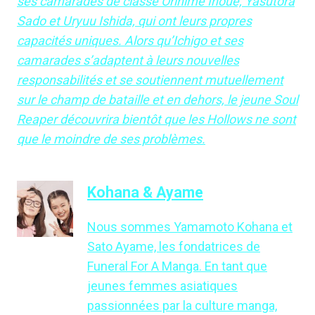
ses camarades de classe Orihime Inoue, Yasutora
Sado et Uryuu Ishida, qui ont leurs propres
capacités uniques. Alors qu’Ichigo et ses
camarades s’adaptent à leurs nouvelles
responsabilités et se soutiennent mutuellement
sur le champ de bataille et en dehors, le jeune Soul
Reaper découvrira bientôt que les Hollows ne sont
que le moindre de ses problèmes.
Kohana & Ayame
Nous sommes Yamamoto Kohana et
Sato Ayame, les fondatrices de
Funeral For A Manga. En tant que
jeunes femmes asiatiques
passionnées par la culture manga,