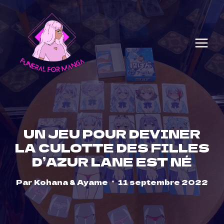
Skip
to
content
UN JEU POUR DEVINER
LA CULOTTE DES FILLES
D’AZUR LANE EST NÉ
Par
Kohana & Ayame
11 septembre 2022