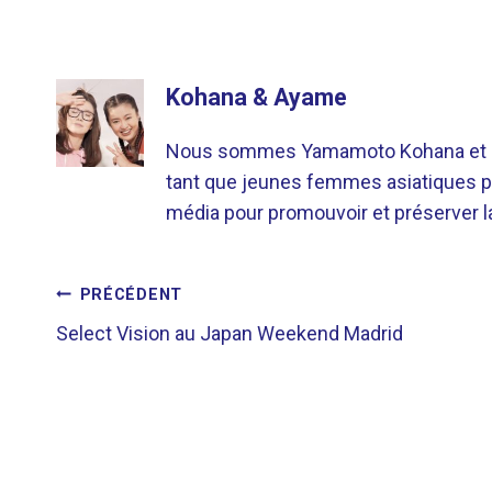
Kohana & Ayame
Nous sommes Yamamoto Kohana et Sat
tant que jeunes femmes asiatiques p
média pour promouvoir et préserver la 
NAVIGATION
PRÉCÉDENT
Select Vision au Japan Weekend Madrid
DE
L’ARTICLE