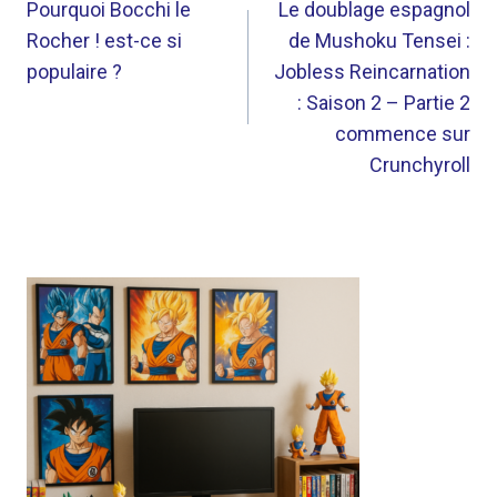
DE
Pourquoi Bocchi le
Le doublage espagnol
Rocher ! est-ce si
de Mushoku Tensei :
L’ARTICLE
populaire ?
Jobless Reincarnation
: Saison 2 – Partie 2
commence sur
Crunchyroll