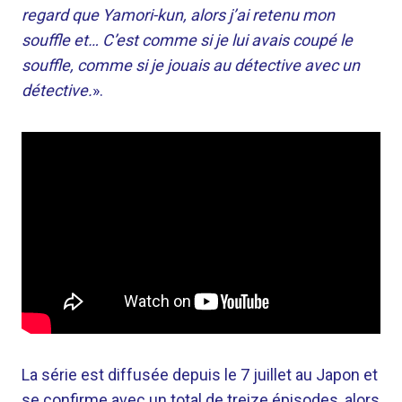
regard que Yamori-kun, alors j’ai retenu mon
souffle et… C’est comme si je lui avais coupé le
souffle, comme si je jouais au détective avec un
détective.
».
La série est diffusée depuis le 7 juillet au Japon et
se confirme avec un total de treize épisodes, alors