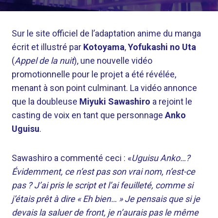
Sur le site officiel de l’adaptation anime du manga
écrit et illustré par
Kotoyama
,
Yofukashi no Uta
(
Appel de la nuit
), une nouvelle vidéo
promotionnelle pour le projet a été révélée,
menant à son point culminant. La vidéo annonce
que la doubleuse
Miyuki Sawashiro
a rejoint le
casting de voix en tant que personnage
Anko
Uguisu
.
Sawashiro a commenté ceci : «
Uguisu Anko…?
Évidemment, ce n’est pas son vrai nom, n’est-ce
pas ? J’ai pris le script et l’ai feuilleté, comme si
j’étais prêt à dire « Eh bien… » Je pensais que si je
devais la saluer de front, je n’aurais pas le même