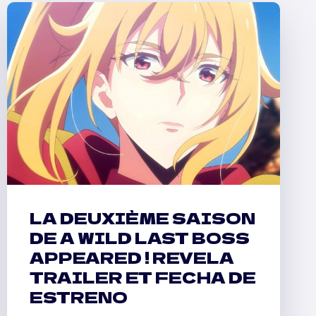
LA DEUXIÈME SAISON
DE A WILD LAST BOSS
APPEARED ! REVELA
TRAILER ET FECHA DE
ESTRENO