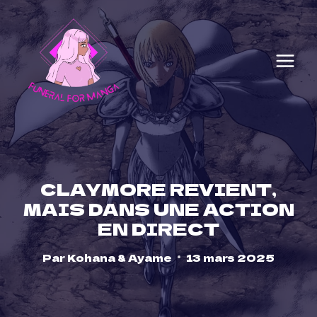
Skip
to
content
CLAYMORE REVIENT,
MAIS DANS UNE ACTION
EN DIRECT
Par
Kohana & Ayame
13 mars 2025