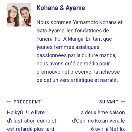
Kohana & Ayame
Nous sommes Yamamoto Kohana et
Sato Ayame, les fondatrices de
Funeral For A Manga. En tant que
jeunes femmes asiatiques
passionnées par la culture manga,
nous avons créé ce média pour
promouvoir et préserver la richesse
de cet univers artistique et narratif.
NAVIGATION
PRÉCÉDENT
SUIVANT
DE
Haikyû !! Le livre
La deuxième saison
d'illustration complet
d'Oshi no Ko arrivera le
L’ARTICLE
est retardé plus tard
6 avril à Netflix