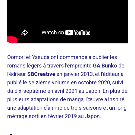
Oomori et Yasuda ont commencé à publier les
romans légers à travers l’empreinte
GA Bunko
de
l’éditeur
SBCreative
en janvier 2013, et l’éditeur a
publié le seizième volume en octobre 2020, suivi
du dix-septième en avril 2021 au Japon. En plus de
plusieurs adaptations de manga, l’œuvre a inspiré
une adaptation d’anime de trois saisons et un long
métrage sorti en février 2019 au Japon.