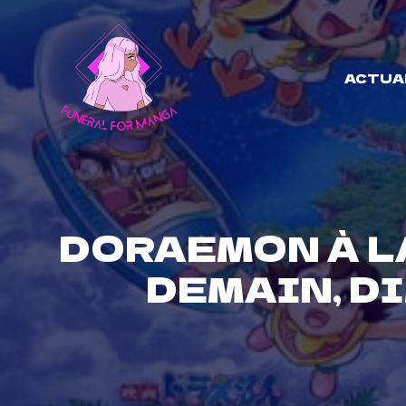
Skip
to
content
ACTUA
DORAEMON À L
DEMAIN, D