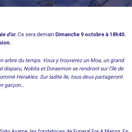
ée d’or.
Ce sera demain
Dimanche 9 octobre à 18h40
.
sion.
un arbre du temps. Vous y trouverez un Moa, un grand
al disparu, Nobita et Doraemon se rendront sur l’île de
ommé Herakles. Sur ladite île, tous deux partageront
 un garçon…
o Ayame, les fondatrices de Funeral For A Manga. En