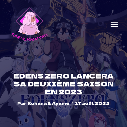
Skip
to
content
EDENS ZERO LANCERA
SA DEUXIÈME SAISON
EN 2023
Par
Kohana & Ayame
17 août 2022