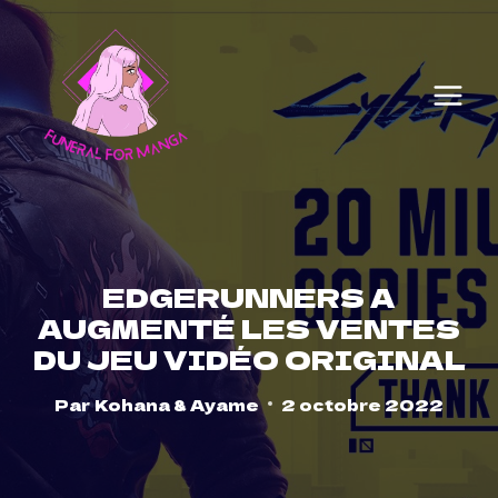
Skip
to
content
EDGERUNNERS A
AUGMENTÉ LES VENTES
DU JEU VIDÉO ORIGINAL
Par
Kohana & Ayame
2 octobre 2022