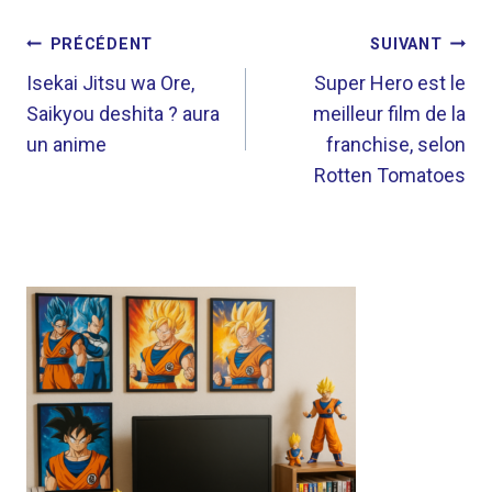
NAVIGATION
PRÉCÉDENT
SUIVANT
DE
Isekai Jitsu wa Ore,
Super Hero est le
Saikyou deshita ? aura
meilleur film de la
L’ARTICLE
un anime
franchise, selon
Rotten Tomatoes