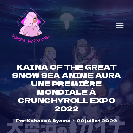
Skip
to
content
KAINA OF THE GREAT
SNOW SEA ANIME AURA
UNE PREMIÈRE
MONDIALE À
CRUNCHYROLL EXPO
2022
Par
Kohana & Ayame
22 juillet 2022