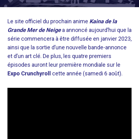
Le site officiel du prochain anime
Kaina de la
Grande Mer de Neige
a annoncé aujourd’hui que la
série commencera à être diffusée en janvier 2023,
ainsi que la sortie d’une nouvelle bande-annonce
et d’un art clé. De plus, les quatre premiers
épisodes auront leur première mondiale sur le
Expo Crunchyroll
cette année (samedi 6 août).