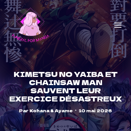
Skip
to
content
KIMETSU NO YAIBA ET
CHAINSAW MAN
SAUVENT LEUR
EXERCICE DÉSASTREUX
Par
Kohana & Ayame
10 mai 2026