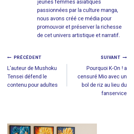
jeunes femmes asiatiques
passionnées par la culture manga,
nous avons créé ce média pour
promouvoir et préserver la richesse
de cet univers artistique et narratif.
NAVIGATION
PRÉCÉDENT
SUIVANT
DE
L'auteur de Mushoku
Pourquoi K-On ! a
Tensei défend le
censuré Mio avec un
L’ARTICLE
contenu pour adultes
bol de riz au lieu du
fanservice