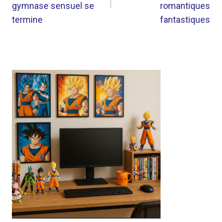
L’ARTICLE
gymnase sensuel se
romantiques
termine
fantastiques