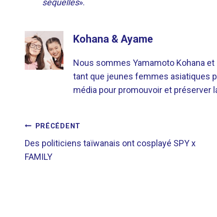
séquelles
».
Kohana & Ayame
Nous sommes Yamamoto Kohana et Sat
tant que jeunes femmes asiatiques p
média pour promouvoir et préserver la 
NAVIGATION
PRÉCÉDENT
Des politiciens taïwanais ont cosplayé SPY x
DE
FAMILY
L’ARTICLE