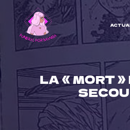
Skip
to
content
ACTUA
LA « MORT 
SECOU