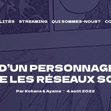
LITÉS
STREAMING
QUI SOMMES-NOUS?
C
» D’UN PERSONNAG
E LES RÉSEAUX S
Par
Kohana & Ayame
4 août 2022