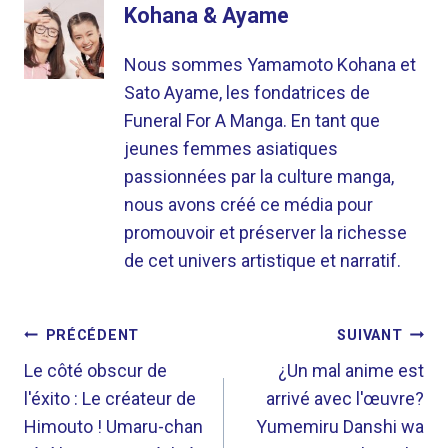
Kohana & Ayame
Nous sommes Yamamoto Kohana et
Sato Ayame, les fondatrices de
Funeral For A Manga. En tant que
jeunes femmes asiatiques
passionnées par la culture manga,
nous avons créé ce média pour
promouvoir et préserver la richesse
de cet univers artistique et narratif.
NAVIGATION
PRÉCÉDENT
SUIVANT
DE
Le côté obscur de
¿Un mal anime est
l'éxito : Le créateur de
arrivé avec l'œuvre?
L’ARTICLE
Himouto ! Umaru-chan
Yumemiru Danshi wa