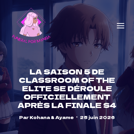
Skip
to
content
LA SAISON 5 DE
CLASSROOM OF THE
ELITE SE DÉROULE
OFFICIELLEMENT
APRÈS LA FINALE S4
Par
Kohana & Ayame
25 juin 2026