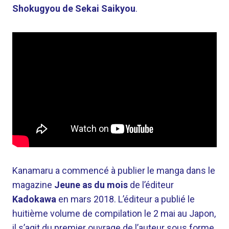
Shokugyou de Sekai Saikyou
.
Kanamaru a commencé à publier le manga dans le
magazine
Jeune as du mois
de l’éditeur
Kadokawa
en mars 2018. L’éditeur a publié le
huitième volume de compilation le 2 mai au Japon,
il s’agit du premier ouvrage de l’auteur sous forme