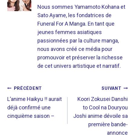
Nous sommes Yamamoto Kohana et
Sato Ayame, les fondatrices de
Funeral For A Manga. En tant que
jeunes femmes asiatiques
passionnées par la culture manga,
nous avons créé ce média pour
promouvoir et préserver la richesse
de cet univers artistique et narratif.
NAVIGATION
PRÉCÉDENT
SUIVANT
DE
L’anime Haikyu !! aurait
Koori Zokusei Danshi
déjà confirmé une
to Cool na Douryou
L’ARTICLE
cinquième saison –
Joshi anime dévoile sa
première bande-
annonce