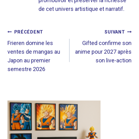
promouvoir et préserver la richesse
de cet univers artistique et narratif.
NAVIGATION
PRÉCÉDENT
SUIVANT
DE
Frieren domine les
Gifted confirme son
ventes de mangas au
anime pour 2027 après
L’ARTICLE
Japon au premier
son live-action
semestre 2026